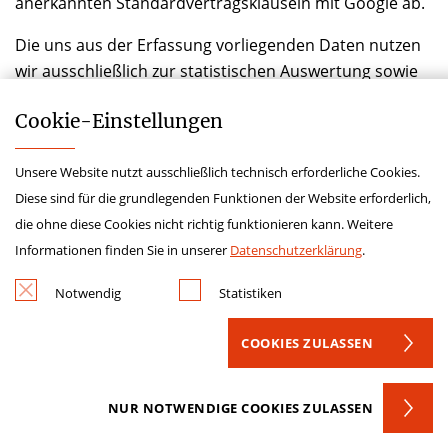
anerkannten Standardvertragsklauseln mit Google ab.
Die uns aus der Erfassung vorliegenden Daten nutzen
wir ausschließlich zur statistischen Auswertung sowie
um unsere Angebote für die Nutzer zu verbessern.
Cookie-­Einstellungen
Darüber hinaus findet keine Verarbeitung statt.
Sie können die Verwendung der Cookies durch eine
Unsere Website nutzt ausschließlich technisch erforderliche Cookies.
entsprechende Einstellung Ihrer Browser Software
Diese sind für die grundlegenden Funktionen der Website erforderlich,
verhindern (sog. Opt-Out-Cookie). Es kann jedoch sein,
die ohne diese Cookies nicht richtig funktionieren kann. Weitere
dass Sie in diesem Fall gegebenenfalls nicht sämtliche
Informationen finden Sie in unserer
Datenschutzerklärung
.
Funktionen dieser Website voll umfänglich nutzen
können.
Notwendig
Statistiken
Wenn Sie mit der Speicherung und Auswertung dieser
COOKIES ZULASSEN
Daten aus Ihrem Besuch nicht einverstanden sind,
dann können Sie der Speicherung und Nutzung
NUR NOTWENDIGE COOKIES ZULASSEN
nachfolgend per Mausklick jederzeit widersprechen.
Achtung: Wenn Sie Ihre Cookies löschen, so hat dies